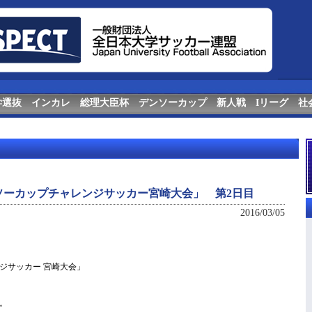
学選抜
インカレ
総理大臣杯
デンソーカップ
新人戦
Iリーグ
社
ソーカップチャレンジサッカー宮崎大会」 第2日目
2016/03/05
ジサッカー 宮崎大会」
。
。