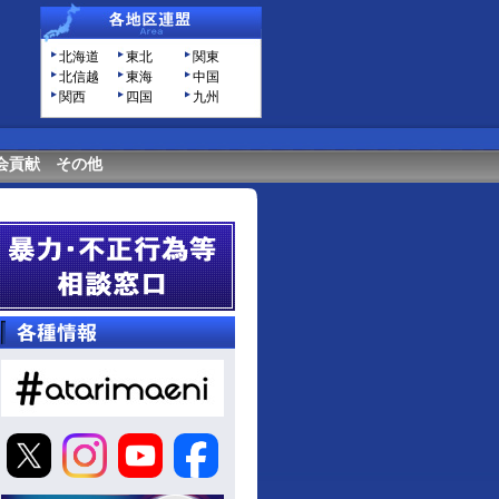
北海道
東北
関東
北信越
東海
中国
関西
四国
九州
会貢献
その他