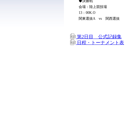
◆決勝戦
会場：陸上競技場
13：00K.O
関東選抜A vs 関西選抜
第2日目 公式記録集
日程・トーナメント表