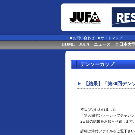
■
お問い合わせ
■
サイトマップ
HOME
JUFA
ニュース
全日本大
デンソーカップ
【結果】「第30回デン
本日(3/5)行われました
「第30回デンソーカップチャレン
2日目の結果をお知らせ致します
詳細は添付ファイルをご覧下さい