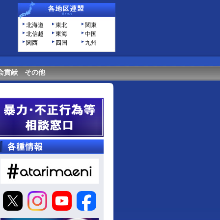
北海道
東北
関東
北信越
東海
中国
関西
四国
九州
会貢献
その他