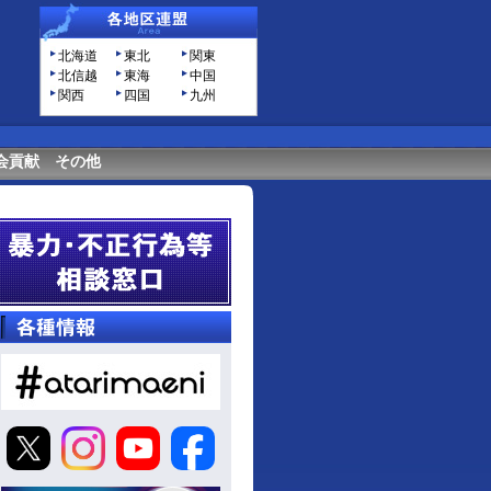
北海道
東北
関東
北信越
東海
中国
関西
四国
九州
会貢献
その他