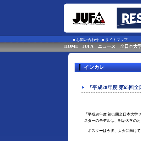
■
お問い合わせ
■
サイトマップ
HOME
JUFA
ニュース
全日本大
インカレ
『平成28年度 第65
『平成28年度 第65回全日本
スターのモデルは、明治大学の河
ポスターは今後、大会に向けて