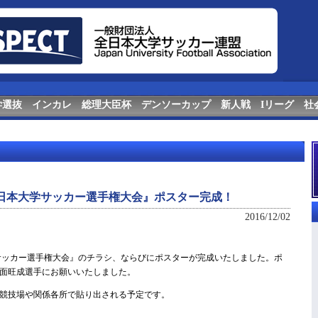
学選抜
インカレ
総理大臣杯
デンソーカップ
新人戦
Iリーグ
社
回全日本大学サッカー選手権大会』ポスター完成！
2016/12/02
大学サッカー選手権大会』のチラシ、ならびにポスターが完成いたしました。ポ
面旺成選手にお願いいたしました。
競技場や関係各所で貼り出される予定です。