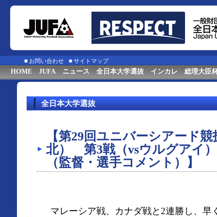
■
お問い合わせ
■
サイトマップ
HOME
JUFA
ニュース
全日本大学選抜
インカレ
総理大臣
全日本大学選抜
【第29回ユニバーシアード競技
北） 第3戦（vsウルグアイ
（監督・選手コメント）】
マレーシア戦、カナダ戦と2連勝し、早