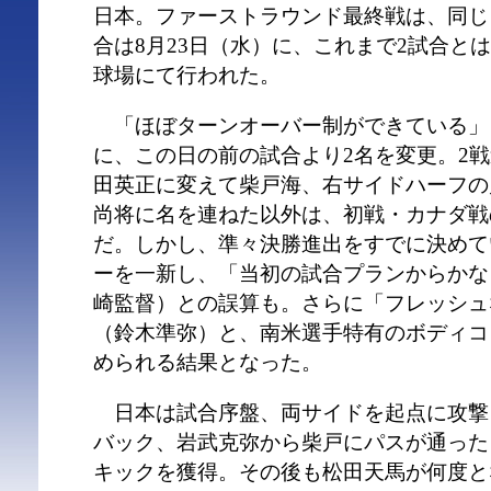
日本。ファーストラウンド最終戦は、同じ
合は8月23日（水）に、これまで2試合と
球場にて行われた。
「ほぼターンオーバー制ができている」
に、この日の前の試合より2名を変更。2
田英正に変えて柴戸海、右サイドハーフの
尚将に名を連ねた以外は、初戦・カナダ戦
だ。しかし、準々決勝進出をすでに決めて
ーを一新し、「当初の試合プランからかな
崎監督）との誤算も。さらに「フレッシュ
（鈴木準弥）と、南米選手特有のボディコ
められる結果となった。
日本は試合序盤、両サイドを起点に攻撃
バック、岩武克弥から柴戸にパスが通った
キックを獲得。その後も松田天馬が何度と