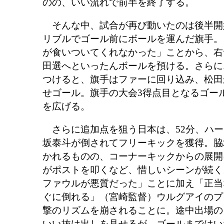
のの、いい流れで前半を終了する。
そんな中、試合が再び動いたのは後半開始
リブルでゴール前にボールを運んだ旗手。
が食いついてくれなかった」ことから、右
田選へといったんボールを預ける。さらに
つけると、旗手はファーに回り込み、松田
せゴール。旗手の大会3得点目となるゴール
を広げる。
さらに追加点を狙う日本は、52分、ハー
坂泰斗が倒されてフリーキックを獲得。脇
かれるものの、コーナーキックからの展開
がポストを叩くなど、惜しいシーンが続く
ファウルが悪質だった」ことに加え「正当
ぐに倒れる」（宮崎監督）ウルグアイのプ
撃のリズムを崩されることに。途中出場の
いい抜け出しを見せるが、ゴールまではい