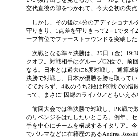
交代直後の隙をつかれて、今大会初の失点
しかし、その後は4分のアディショナル
守りきり、1点差を守りきって2－1でタイ
ープ首位でファーストラウンドを突破した
次戦となる準々決勝は、25日（金）19:30
クオフ。対戦相手はグループC2位で、前
なる。日本とは過去に6度対戦し、通算成績
決勝で対戦し、日本が優勝を勝ち取ってい
てておらず、4敗のうち2敗はPK戦での惜
って、まさに“因縁のライバル”ともいえ
前回大会では準決勝で対戦し、PK戦で
のリベンジをはたしたいところ。例年、セ
手を中心にチームを構成するイタリア。今チ
でパルマなどに在籍歴のあるAndrea Ross