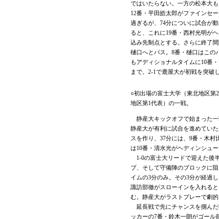
ではいたらない。一方の松本大も
12番・平田皓太郎がファインセ
過ぎるが、74分についに試合が
ると、これに19番・西村光明が
込み先制点とする。さらに終了間
樋口へとパス。8番・樋口はこの
もアディショナルタイムに10番
まで。2-1で鹿屋大が初戦を突破
○初出場の富士大学（東北地区第
地区第1代表）の一戦。
静産大キックオフで始まった一
静産大が有利に試合を進めていた
スを作り、37分には、9番・木
は10番・清水光がヘディンシュ
1-0の富士大リードで迎えた後
ブ、そして守備陣のブロックに阻
イムの3分のみ。その3分が経過
諏訪部徹がスローインを入れると
む。静産大がラストプレーで劇的
延長戦で先にチャンスを掴んだの
ッカーの7番・鈴木一朗がゴール