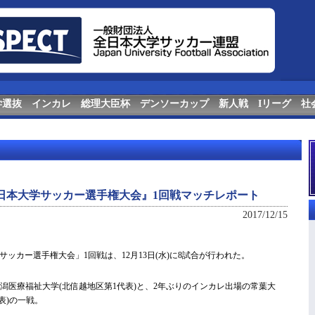
学選抜
インカレ
総理大臣杯
デンソーカップ
新人戦
Iリーグ
社
回全日本大学サッカー選手権大会』1回戦マッチレポート
2017/12/15
サッカー選手権大会」1回戦は、12月13日(水)に8試合が行われた。
潟医療福祉大学(北信越地区第1代表)と、2年ぶりのインカレ出場の常葉大
表)の一戦。