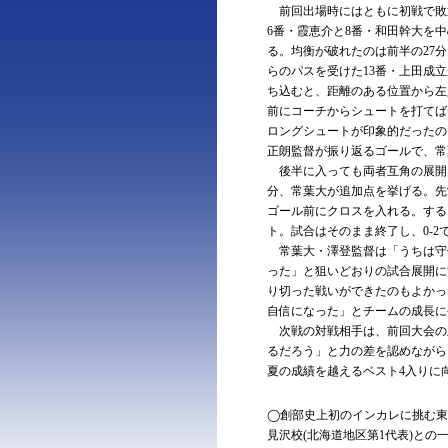
前回出場時にはともに初戦で敗
6番・霞恵介と8番・和田幹大を
る。均衡が破れたのは前半の27分
らのパスを受けた13番・上田成
ち込むと、距離のある位置から左
前にコーチからシュートを打てば
ロングシュートが印象的だったの
正朗監督が振り返るゴールで、常
後半に入っても両者互角の展開と
分、常葉大が追加点を挙げる。先
ゴール前にクロスを入れる。する
ト。試合はそのまま終了し、0-2
常葉大・澤登監督は「うちは守
った」と狙いどおりの試合展開に
り切った戦いができたのもよかっ
自信になった」とチームの成長に
次戦の対戦相手は、前回大会の王
るだろう」と力の差を認めながら
夏の成績を越えるベスト4入りに
◯創部史上初のインカレに挑む東
見沢校(北海道地区第1代表)との