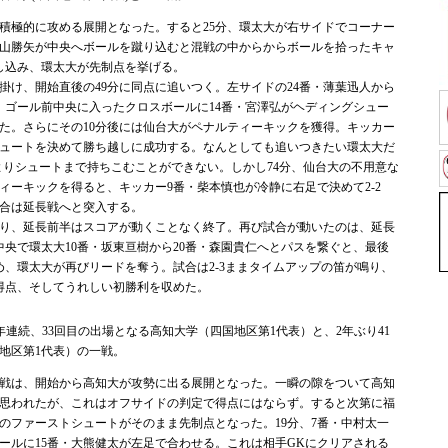
極的に攻める展開となった。すると25分、環太大が右サイドでコーナー
梶山勝矢が中央へボールを蹴り込むと混戦の中からからボールを拾ったキャ
し込み、環太大が先制点を挙げる。
け、開始直後の49分に同点に追いつく。左サイドの24番・薄葉迅人から
、ゴール前中央に入ったクロスボールに14番・宮澤弘がヘディングシュー
た。さらにその10分後には仙台大がペナルティーキックを獲得。キッカー
シュートを決めて勝ち越しに成功する。なんとしても追いつきたい環太大だ
よりシュートまで持ちこむことができない。しかし74分、仙台大の不用意な
ィーキックを得ると、キッカー9番・柴本慎也が冷静に右足で決めて2-2
合は延長戦へと突入する。
り、延長前半はスコアが動くことなく終了。再び試合が動いたのは、延長
中央で環太大10番・坂東亘樹から20番・森園貴仁へとパスを繋ぐと、最後
め、環太大が再びリードを奪う。試合は2-3ままタイムアップの笛が鳴り、
得点、そしてうれしい初勝利を収めた。
年連続、33回目の出場となる高知大学（四国地区第1代表）と、2年ぶり41
地区第1代表）の一戦。
戦は、開始から高知大が攻勢に出る展開となった。一瞬の隙をついて高知
思われたが、これはオフサイドの判定で得点にはならず。すると次第に福
のファーストシュートがそのまま先制点となった。19分、7番・中村太一
ールに15番・大熊健太が左足で合わせる。これは相手GKにクリアされる