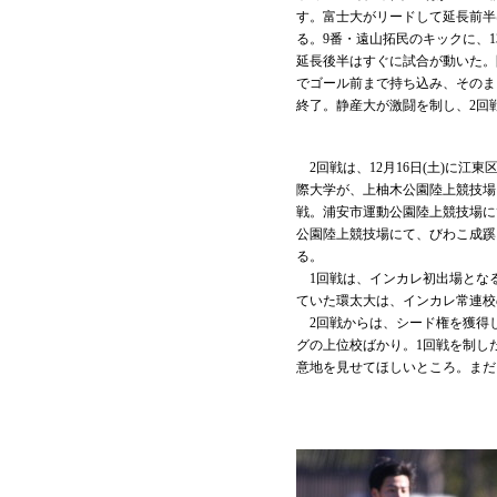
す。富士大がリードして延長前半
る。9番・遠山拓民のキックに、1
延長後半はすぐに試合が動いた。
でゴール前まで持ち込み、そのま
終了。静産大が激闘を制し、2回
2回戦は、12月16日(土)に
際大学が、上柚木公園陸上競技場
戦。浦安市運動公園陸上競技場に
公園陸上競技場にて、びわこ成蹊
る。
1回戦は、インカレ初出場となる
ていた環太大は、インカレ常連校
2回戦からは、シード権を獲得し
グの上位校ばかり。1回戦を制し
意地を見せてほしいところ。まだ