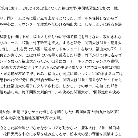
区第4代表)と、2年ぶりの出場となった福山大学(中国地区第2代表)の一戦。
り、両チームともに硬い立ち上がりとなった。ボールを保持しながらゴー
を中心に、カウンターで攻撃を仕掛ける福山大は、しかし互いに得点を決
。
猛攻を仕掛けるが、福山大も粘り強い守備で得点を許さない。攻めきれな
りのエース、17番・竹下玲王を投入。すると78分、関西大は24番・荒井大
を出し、これを受けた6番・塩谷がミドルシュートを放つ。福山大のGK、1
何とか弾くが、こぼれ球にいち早く反応した17番・竹下が頭で押し込みゴ
ンドを負った福山大だったが、82分にコーナーキックのチャンスを獲得。
、関西大の選手にクリアされるものの中途半端なクリアでゴール前は混戦
番・泉勇也が左足で押し込み、福山大が同点に追いつく。1-1のままスコアは
思われた90+2分に再び試合が動いた。関西大は24番・荒井が左サイドから
これは福山大の選手にクリアされる。しかし、そのボールを拾った17番・
勝ち越し点。終了間際の劇的ゴールを決めた関西大が、2回戦進出を決め
全国大会に出場できなかった悔しさを晴らしたい鹿屋体育大学(九州地区第2
松本大学(北信越地区第2代表)の対戦。
心とした試合運びでなかなかスコアが動かない。鹿体大は、8番・樋口雄
番・松田天馬を中心に攻撃を組み立てるが、松本大の堅い守備を突破するま