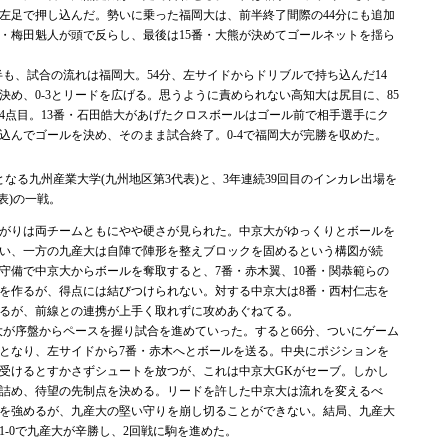
が左足で押し込んだ。勢いに乗った福岡大は、前半終了間際の44分にも追加
番・梅田魁人が頭で反らし、最後は15番・大熊が決めてゴールネットを揺ら
半も、試合の流れは福岡大。54分、左サイドからドリブルで持ち込んだ14
決め、0-3とリードを広げる。思うように責められない高知大は尻目に、85
4点目。13番・石田皓大があげたクロスボールはゴール前で相手選手にク
し込んでゴールを決め、そのまま試合終了。0-4で福岡大が完勝を収めた。
となる九州産業大学(九州地区第3代表)と、3年連続39回目のインカレ出場を
表)の一戦。
がりは両チームともにやや硬さが見られた。中京大がゆっくりとボールを
い、一方の九産大は自陣で陣形を整えブロックを固めるという構図が続
守備で中京大からボールを奪取すると、7番・赤木翼、10番・関恭範らの
を作るが、得点には結びつけられない。対する中京大は8番・西村仁志を
るが、前線との連携が上手く取れずに攻めあぐねてる。
大が序盤からペースを握り試合を進めていった。すると66分、ついにゲーム
点となり、左サイドから7番・赤木へとボールを送る。中央にポジションを
を受けるとすかさずシュートを放つが、これは中京大GKがセーブ。しかし
と詰め、待望の先制点を決める。リードを許した中京大は流れを変えるべ
を強めるが、九産大の堅い守りを崩し切ることができない。結局、九産大
-0で九産大が辛勝し、2回戦に駒を進めた。