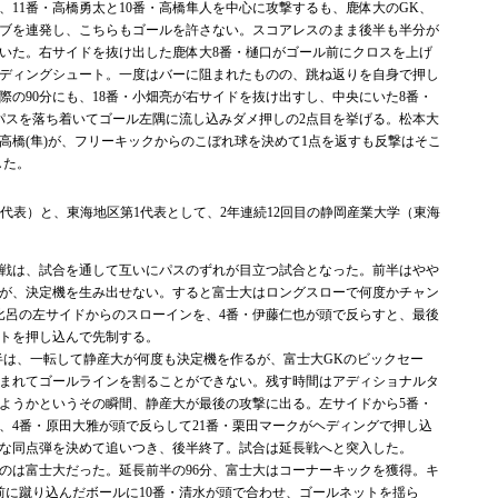
、11番・高橋勇太と10番・高橋隼人を中心に攻撃するも、鹿体大のGK、
ーブを連発し、こちらもゴールを許さない。スコアレスのまま後半も半分が
動いた。右サイドを抜け出した鹿体大8番・樋口がゴール前にクロスを上げ
ヘディングシュート。一度はバーに阻まれたものの、跳ね返りを自身で押し
際の90分にも、18番・小畑亮が右サイドを抜け出すし、中央にいた8番・
パスを落ち着いてゴール左隅に流し込みダメ押しの2点目を挙げる。松本大
・高橋(隼)が、フリーキックからのこぼれ球を決めて1点を返すも反撃はそこ
した。
2代表）と、東海地区第1代表として、2年連続12回目の静岡産業大学（東海
戦は、試合を通して互いにパスのずれが目立つ試合となった。前半はやや
が、決定機を生み出せない。すると富士大はロングスローで何度かチャン
村比呂の左サイドからのスローインを、4番・伊藤仁也が頭で反らすと、最後
ートを押し込んで先制する。
半は、一転して静産大が何度も決定機を作るが、富士大GKのビックセー
まれてゴールラインを割ることができない。残す時間はアディショナルタ
しようかというその瞬間、静産大が最後の攻撃に出る。左サイドから5番・
、4番・原田大雅が頭で反らして21番・栗田マークがヘディングで押し込
な同点弾を決めて追いつき、後半終了。試合は延長戦へと突入した。
は富士大だった。延長前半の96分、富士大はコーナーキックを獲得。キ
前に蹴り込んだボールに10番・清水が頭で合わせ、ゴールネットを揺ら