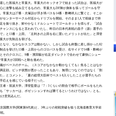
退した医福大と常葉大。常葉大のキックオフで始まった試合は、医福大が
中心に攻撃を組み立てるものの、常葉大もDF陣が身体を張ってゴールを守
。常葉大は27番・犬塚諒が浮き球パスを14番・酢﨑祥人に繋ぐと、そこか
立がセンターサークル付近からドリブルを開始。そのまま1人で前線まで持
足を振り抜き、鮮やかなミドルシュートでゴールネットを揺らす。「試合
チャンスになると言われていたし、昨日の日本代表戦の昌子（源）選手の
で」と13番・上田。「左利きの上田を右に置いたメリットが出た」と澤登
葉大が先制点を挙げる。
なり、なかなかスコアは動かない。しかし試合も終盤に差し掛かった82
制点を挙げた13番・上田からのゴロパスを受け、右サイドで14番・酢崎が
とそのクロスに、9番・濱田駿が右足ダイレクトで合わせて豪快にシュー
で常葉大が2回戦へと駒を進めた。
備がベースのチーム。（スコアがなかなか動かなくても）焦ることはなか
満足顔。ピッチ状態が悪かったこともあり、無理につなぐのではなく「割
た」とコメント。「夏の総理大臣杯でベスト8入りしたことが選手たちの
手応えを感じている様子だった。
者・筑波大学。澤登監督は「7：3くらいの割合で相手にボールをもたれ
も「サッカーは、ポゼッションすれば勝てるというわけではない」とも。
向け意気込んだ。
京国際大学(関東第6代表)と、3年ぶりの初戦突破を狙う北海道教育大学岩
一戦。