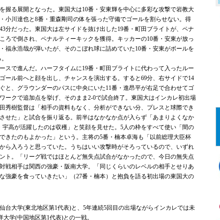
握る展開となった。東国大は10番・安東輝を中心に多彩な攻撃で岩教大
番・小川達也と8番・重森剛司の体を張った守備でゴールを割らせない。得
43分だった。東国大は左サイドを抜け出した19番・町田ブライトが、ペナ
ころで倒され、ペナルティーキックを獲得。キッカーの10番・安東が放っ
番・福永浩哉が弾いたが、そのこぼれ球に詰めていた10番・安東がボールを
る。
スで進んだ。ハーフタイムに19番・町田ブライトに代わって入ったルー
ゴール前へと顔を出し、チャンスを演出する。すると69分、右サイドで14
繋ぐと、グラウンダーのパスに中央にいた11番・進昂平が右足で合わせてゴ
ワークで追加点を挙げ、そのまま2-0で試合終了。東国大はインカレ初出場
田秀樹監督は「相手の資料もなく、分析ができない分、プレスと球際でき
させた」と試合を振り返る。前半はなかなか点が入らず「あまりよくなか
番・宇高が活躍したのは収穫」と笑顔を見せた。5人の枠をすべて使い「間の
できたのもよかった」という。主将の5番・楠本卓海も「以前総理大臣杯
から入ろうと思っていた。うちはいい攻撃時がそろっているので、いずれ
ント。「リーグ戦ではほとんど無失点試合がなかったので、今日の無失点
対戦相手は関西の強豪・阪南大学。「同じくらいのレベルの相手とせりあ
な強豪を食っていきたい」（27番・楠本）と抱負を語る初出場の東国大の
の仙台大学(東北地区第1代表)と、5年連続5回目の出場ながらインカレでは未
洋大学(中国地区第1代表)との一戦。