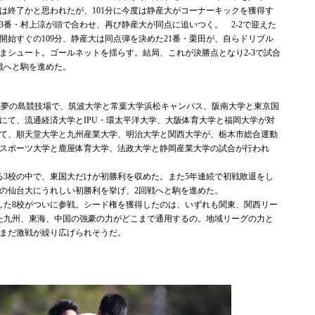
は終了かと思われたが、101分に今度は静産大がコーナーキックを獲得す
3番・村上涼が頭で合わせ、再び静産大が同点に追いつく。 2-2で迎えた
開始すぐの109分、静産大は同点弾を決めた21番・栗田が、自らドリブル
まシュート。ゴールネットを揺らす。結局、これが決勝点となり2-3で試合
戦へと駒を進めた。
江東区夢の島競技場で、筑波大学と常葉大学浜松キャンパス、阪南大学と東京国
にて、流通経済大学とIPU・環太平洋大学、大阪体育大学と福岡大学が対
て、順天堂大学と九州産業大学、明治大学と関西大学が、栃木市総合運動
スポーツ大学と鹿屋体育大学、法政大学と静岡産業大学の試合が行われ
3校の中で、東国大だけが初勝利を収めた。また5年連続で初戦敗退をし
の仙台大にうれしい初勝利を挙げ、2回戦へと駒を進めた。
た8校がついに参戦。シード権を獲得したのは、いずれも関東、関西リー
た九州、東海、中国の強豪の力がどこまで通用するの。地域リーグの力と
まだ激戦が繰り広げられそうだ。