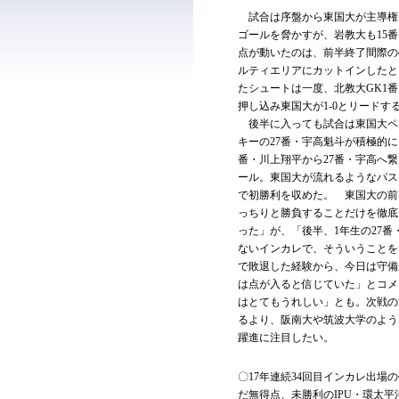
試合は序盤から東国大が主導権を
ゴールを脅かすが、岩教大も15
点が動いたのは、前半終了間際の
ルティエリアにカットインしたと
たシュートは一度、北教大GK1
押し込み東国大が1-0とリードす
後半に入っても試合は東国大ペー
キーの27番・宇高魁斗が積極的に
番・川上翔平から27番・宇高へ
ール。東国大が流れるようなパス
で初勝利を収めた。 東国大の前
っちりと勝負することだけを徹底
った」が、「後半、1年生の27
ないインカレで、そういうことを
で敗退した経験から、今日は守備
は点が入ると信じていた」とコメ
はとてもうれしい」とも。次戦の
るより、阪南大や筑波大学のよう
躍進に注目したい。
〇17年連続34回目インカレ出場
だ無得点、未勝利のIPU・環太平