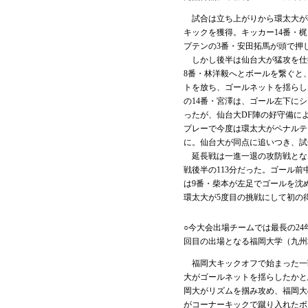
試合は立ち上がりから環太大が積
キックを獲得。キッカー14番・
プテンの3番・安田拓馬が頭で押
しかし後半は仙台大が猛攻を仕掛
8番・林洋毅へとボールを繋ぐと
トを放ち、ゴールネットを揺らし
の14番・宮澤は、ゴール左下に
ったが、仙台大DF陣の好守備に
プレーで今度は環太大がペナルテ
に。仙台大が同点に追いつき、試
延長戦は一進一退の攻防戦とな
戦後半の113分だった。ゴール前
は9番・柴本が左足でゴールを沈
環太大が5度目の挑戦にして初の
○今大会出場チームでは最長の24
回目の出場となる福岡大学（九州
福岡大キックオフで始まった一
大がゴールネットを揺らしたかと
岡大がリズムを掴み攻め、福岡大
がコーナーキックで蹴り入れたボ