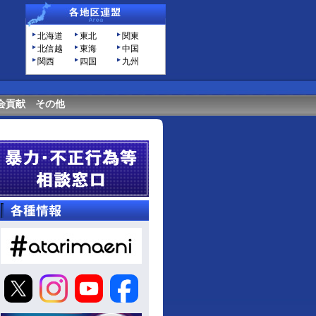
北海道
東北
関東
北信越
東海
中国
関西
四国
九州
会貢献
その他