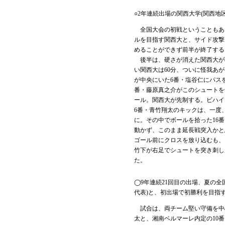
○2年連続出場の関西大学(関西地
全国大会の初戦ということもあ
ルを目指す関西大と、サイド攻撃
めることができず前半が終了する
後半は、硬さが消えた関西大が
い関西大は60分、ついに怪我あが
が中央にいた6番・塩谷仁にパス
番・藤原真之介がこのシュートを
ール。関西大が先制する。ビハイ
6番・青竹翔太のキックは、一度
に。その中でボールを拾った16
動かず、このまま延長戦突入かと
ゴール前にクロスを放り込むも、
竹下が右足でシュートを突き刺し
た。
◯9年連続21回目の出場、夏の
代表)と、初出場で初勝利を目指す
試合は、両チーム堅い守備を中
太と、湘南ベルマーレ内定の10