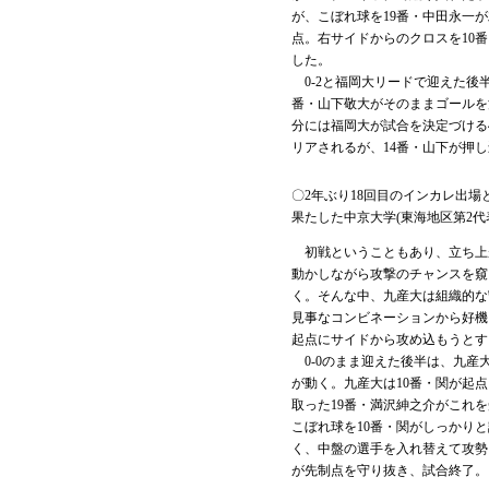
が、こぼれ球を19番・中田永一
点。右サイドからのクロスを10
した。
0-2と福岡大リードで迎えた後
番・山下敬大がそのままゴールを
分には福岡大が試合を決定づける
リアされるが、14番・山下が押
〇2年ぶり18回目のインカレ出場
果たした中京大学(東海地区第2代
初戦ということもあり、立ち上
動かしながら攻撃のチャンスを窺
く。そんな中、九産大は組織的な
見事なコンビネーションから好機
起点にサイドから攻め込もうとす
0-0のまま迎えた後半は、九産
が動く。九産大は10番・関が起
取った19番・満沢紳之介がこれ
こぼれ球を10番・関がしっかり
く、中盤の選手を入れ替えて攻勢
が先制点を守り抜き、試合終了。1