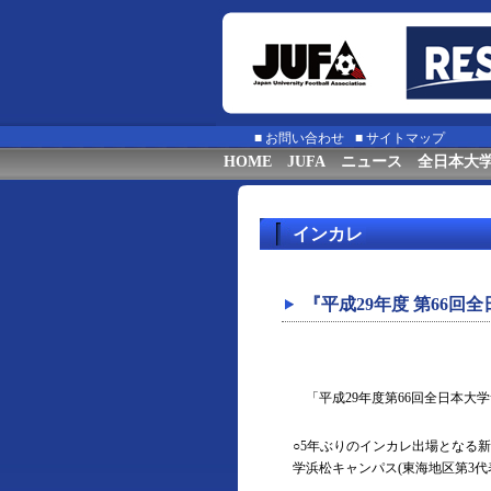
■
お問い合わせ
■
サイトマップ
HOME
JUFA
ニュース
全日本大
インカレ
『平成29年度 第66
「平成29年度第66回全日本大学
○5年ぶりのインカレ出場となる新
学浜松キャンパス(東海地区第3代