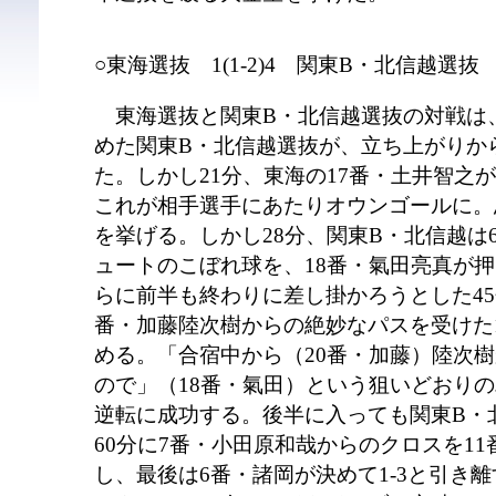
○東海選抜 1(1-2)4 関東B・北信越選抜
東海選抜と関東B・北信越選抜の対戦は
めた関東B・北信越選抜が、立ち上がりか
た。しかし21分、東海の17番・土井智之
これが相手選手にあたりオウンゴールに。
を挙げる。しかし28分、関東B・北信越は
ュートのこぼれ球を、18番・氣田亮真が
らに前半も終わりに差し掛かろうとした45
番・加藤陸次樹からの絶妙なパスを受けた1
める。「合宿中から（20番・加藤）陸次
ので」（18番・氣田）という狙いどおり
逆転に成功する。後半に入っても関東B・
60分に7番・小田原和哉からのクロスを1
し、最後は6番・諸岡が決めて1-3と引き