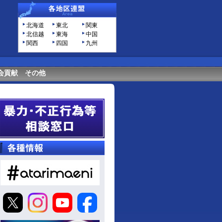
北海道
東北
関東
北信越
東海
中国
関西
四国
九州
会貢献
その他