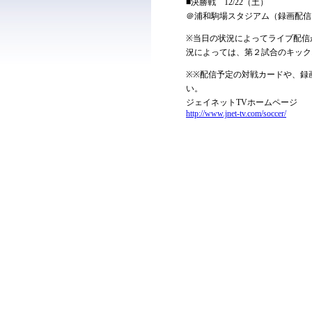
■決勝戦 12/22（土）
＠浦和駒場スタジアム（録画配信
※当日の状況によってライブ配信
況によっては、第２試合のキック
※※配信予定の対戦カードや、録
い。
ジェイネットTVホームページ
http://www.jnet-tv.com/soccer/