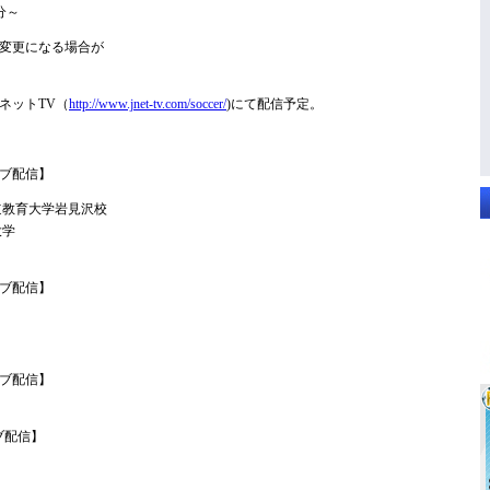
分～
変更になる場合が
ネットTV（
http://www.jnet-tv.com/soccer/
)にて配信予定。
ブ配信】
海道教育大学岩見沢校
大学
ブ配信】
ブ配信】
ブ配信】