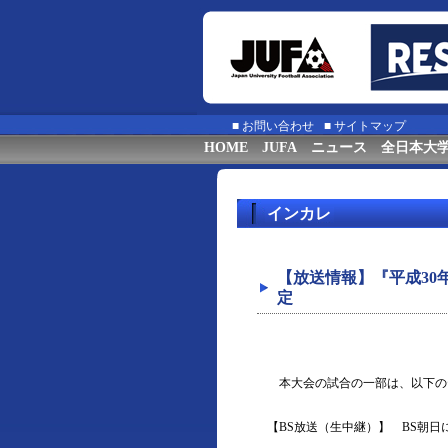
■
お問い合わせ
■
サイトマップ
HOME
JUFA
ニュース
全日本大
インカレ
【放送情報】『平成30
定
本大会の試合の一部は、以下の
【BS放送（生中継）】 BS朝日