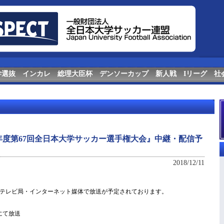
学選抜
インカレ
総理大臣杯
デンソーカップ
新人戦
Iリーグ
社
年度第67回全日本大学サッカー選手権大会』中継・配信予
2018/12/11
テレビ局・インターネット媒体で放送が予定されております。
にて放送