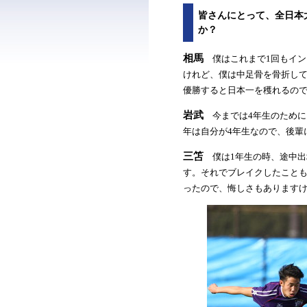
皆さんにとって、全日本
か？
相馬
僕はこれまで1回もイン
けれど、僕は中足骨を骨折し
優勝すると日本一を穫れるの
岩武
今までは4年生のために
年は自分が4年生なので、後輩
三笘
僕は1年生の時、途中出
す。それでブレイクしたこと
ったので、悔しさもあります