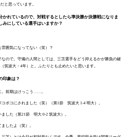
かだと思っています。
分かれているので、対戦するとしたら準決勝か決勝戦になりま
しみにしている選手はいますか？
！
雰囲気になってない（笑）？
なので。守備の人間としては、三笘選手をどう抑えるかが勝負の鍵
（筑波大・4年）と。ふたりとも止めたいと思います。
の印象は？
。前期はけっこう……。
ボコにされました（笑）（第1節 筑波大 1-4 明大）。
した（第21節 明大 0-2 筑波大）。
ましたよ（笑）。
三笘）とは今日が初対面なんです。今季、早稲田大学は関東リーグ