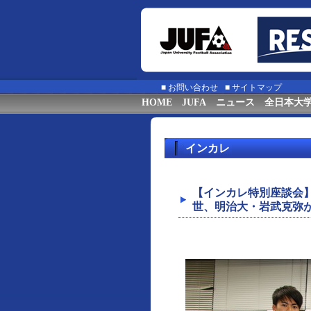
■
お問い合わせ
■
サイトマップ
HOME
JUFA
ニュース
全日本大
インカレ
【インカレ特別座談会
世、明治大・岩武克弥