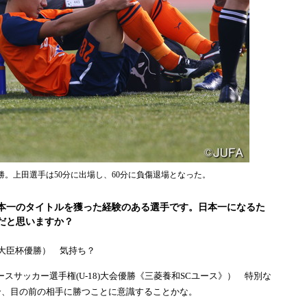
勝。上田選手は50分に出場し、60分に負傷退場となった。
本一のタイトルを獲った経験のある選手です。日本一になるた
だと思いますか？
総理大臣杯優勝） 気持ち？
ースサッカー選手権(U-18)大会優勝《三菱養和SCユース》） 特別な
合、目の前の相手に勝つことに意識することかな。