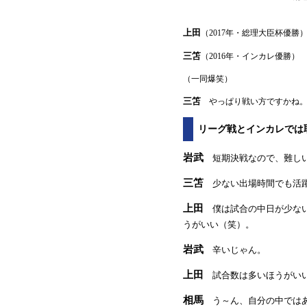
上田
（2017年・総理大臣杯優
三笘
（2016年・インカレ優勝
（一同爆笑）
三笘
やっぱり戦い方ですかね。
リーグ戦とインカレでは
岩武
短期決戦なので、難しい
三笘
少ない出場時間でも活躍
上田
僕は試合の中日が少ない
うがいい（笑）。
岩武
辛いじゃん。
上田
試合数は多いほうがいい
相馬
う～ん、自分の中ではあ