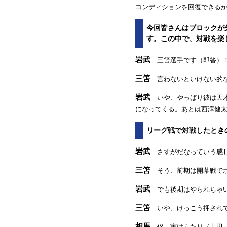
コンディションを回復できる
今回皆さんはブロックが
す。この中で、対戦を楽
岩武
三笘選手です（即答）
三笘
言わないといけない的な
岩武
いや、やっぱり彼は天才
になってくる。あとは西澤健太
リーグ戦で対戦したとき
岩武
さすがだなっていう感じ
三笘
そう、前期は開幕戦でボコ
岩武
でも後期はやられちゃいま
三笘
いや、けっこう押されて
相馬
僕、実はふたり（上田、