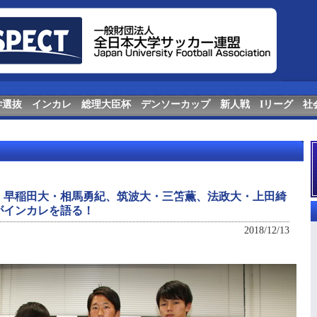
学選抜
インカレ
総理大臣杯
デンソーカップ
新人戦
Iリーグ
社
】早稲田大・相馬勇紀、筑波大・三笘薫、法政大・上田綺
がインカレを語る！
2018/12/13