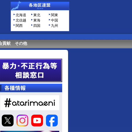
北海道
東北
関東
北信越
東海
中国
関西
四国
九州
会貢献
その他