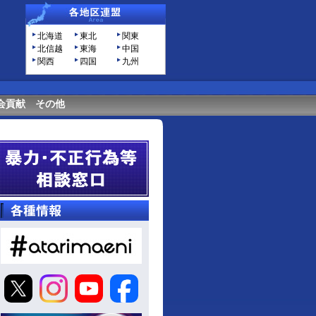
北海道
東北
関東
北信越
東海
中国
関西
四国
九州
会貢献
その他