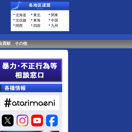
北海道
東北
関東
北信越
東海
中国
関西
四国
九州
会貢献
その他