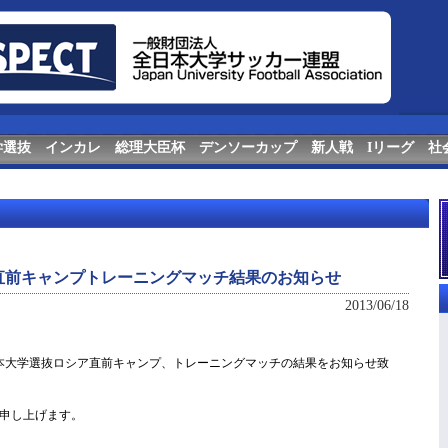
学選抜
インカレ
総理大臣杯
デンソーカップ
新人戦
Iリーグ
社
直前キャンプトレーニ​ングマッチ結果のお知​らせ
2013/06/18
日本大学選抜ロシア直前キャンプ、トレーニングマッチの結果をお知らせ致
申し上げます。