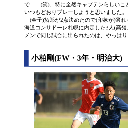
で……(笑)。特に全然キャプテンらしい
いつもどおりプレーしようと思いました。
(金子)拓郎が2点決めたので(印象が)薄れ
海道コンサドーレ札幌に内定した3人(高嶺
メンで同じ試合に出られたのは、やっぱり
小柏剛(FW・3年・明治大)