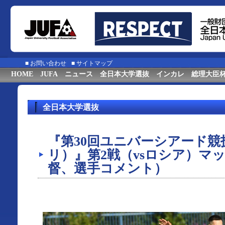
■
お問い合わせ
■
サイトマップ
HOME
JUFA
ニュース
全日本大学選抜
インカレ
総理大臣
全日本大学選抜
『第30回ユニバーシアード競技
リ）』第2戦（vsロシア）マ
督、選手コメント）