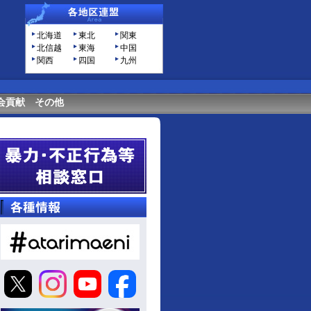
北海道
東北
関東
北信越
東海
中国
関西
四国
九州
会貢献
その他