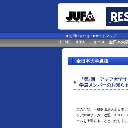
■
お問い合わせ
■
サイトマップ
HOME
JUFA
ニュース
全日本大
全日本大学選抜
『第3回 アジア大学サ
学選メンバーのお知ら
このたび、一般財団法人全日本大
ジア大学サッカー連盟（AUFF
ームを派遣することといたしまし