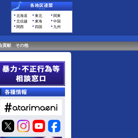
北海道
東北
関東
北信越
東海
中国
関西
四国
九州
会貢献
その他