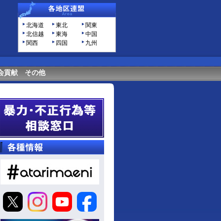
北海道
東北
関東
北信越
東海
中国
関西
四国
九州
会貢献
その他