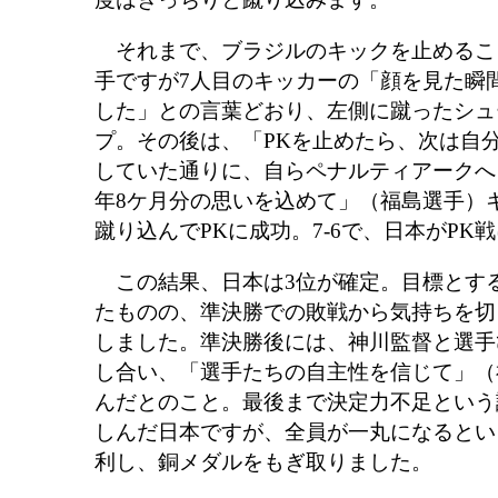
それまで、ブラジルのキックを止めるこ
手ですが7人目のキッカーの「顔を見た瞬
した」との言葉どおり、左側に蹴ったシュ
プ。その後は、「PKを止めたら、次は自
していた通りに、自らペナルティアークへ
年8ケ月分の思いを込めて」（福島選手）
蹴り込んでPKに成功。7-6で、日本がPK
この結果、日本は3位が確定。目標とす
たものの、準決勝での敗戦から気持ちを切
しました。準決勝後には、神川監督と選手
し合い、「選手たちの自主性を信じて」（
んだとのこと。最後まで決定力不足という
しんだ日本ですが、全員が一丸になるとい
利し、銅メダルをもぎ取りました。