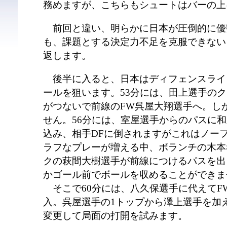
務めますが、こちらもシュートはバーの上
前回と違い、明らかに日本が圧倒的に優
も、課題とする決定力不足を克服できない
返します。
後半に入ると、日本はディフェンスライ
ールを狙います。53分には、田上選手のク
がつないで前線のFW呉屋大翔選手へ。し
せん。56分には、室屋選手からのパスに
込み、相手DFに倒されますがこれはノー
ラフなプレーが増える中、ボランチの木本
クの萩間大樹選手が前線につけるパスを出
かゴール前でボールを収めることができま
そこで60分には、八久保選手に代えてF
入。呉屋選手の1トップから澤上選手を加
変更して局面の打開を試みます。