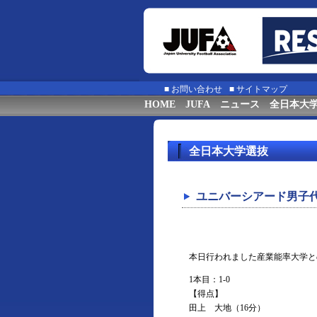
■
お問い合わせ
■
サイトマップ
HOME
JUFA
ニュース
全日本大
全日本大学選抜
ユニバーシアード男子代
本日行われました産業能率大学と
1本目：1-0
【得点】
田上 大地（16分）