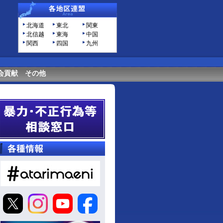
北海道
東北
関東
北信越
東海
中国
関西
四国
九州
会貢献
その他