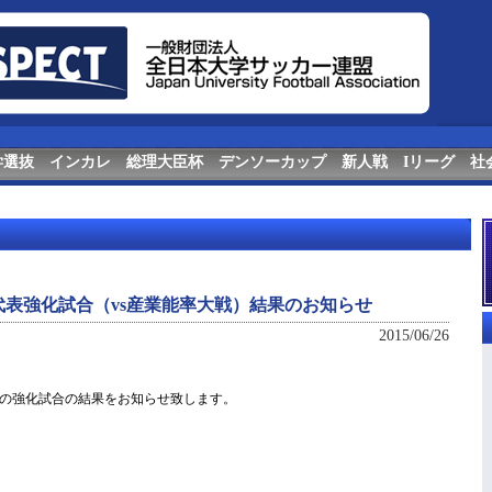
学選抜
インカレ
総理大臣杯
デンソーカップ
新人戦
Iリーグ
社
表強化試合（vs産業能率大戦）結果のお知らせ
2015/06/26
の強化試合の結果をお知らせ致します。