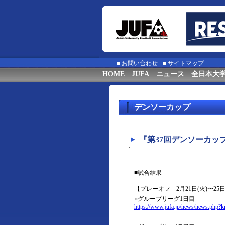
■
お問い合わせ
■
サイトマップ
HOME
JUFA
ニュース
全日本大
デンソーカップ
『第37回デンソーカッ
■試合結果
【プレーオフ 2月21日(火)〜25
○グループリーグ1日目
https://www.jufa.jp/news/news.php?