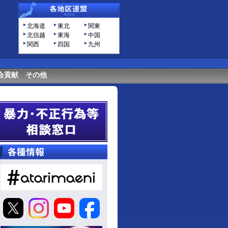
北海道
東北
関東
北信越
東海
中国
関西
四国
九州
会貢献
その他