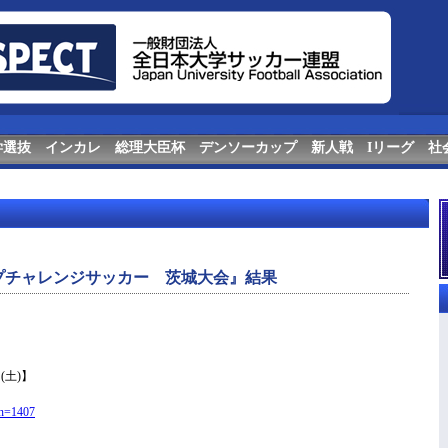
学選抜
インカレ
総理大臣杯
デンソーカップ
新人戦
Iリーグ
社
プチャレンジサッカー 茨城大会』結果
日(土)】
kn=1407