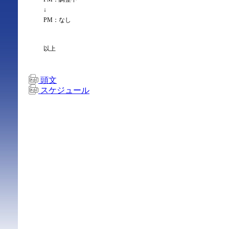
↓
PM：なし
以上
頭文
スケジュール