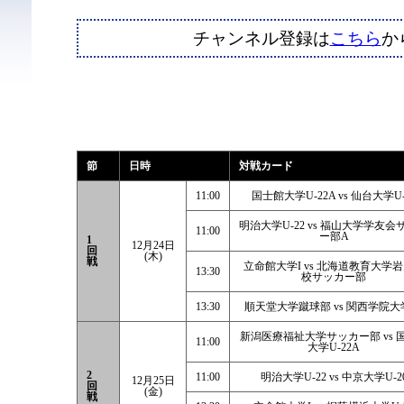
チャンネル登録は
こちら
か
節
日時
対戦カード
11:00
国士館大学U-22A vs 仙台大学U-
明治大学U-22 vs 福山大学学友会
11:00
ー部A
1
12月24日
回
(木)
戦
立命館大学I vs 北海道教育大学
13:30
校サッカー部
13:30
順天堂大学蹴球部 vs 関西学院大
新潟医療福祉大学サッカー部 vs 
11:00
大学U-22A
2
11:00
明治大学U-22 vs 中京大学U-2
12月25日
回
(金)
戦