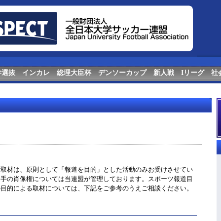
学選抜
インカレ
総理大臣杯
デンソーカップ
新人戦
Iリーグ
社
取材は、原則として「報道を目的」とした活動のみお受けさせてい
選手の肖像権については当連盟が管理しております。スポーツ報道目
の目的による取材については、下記をご参考のうえご相談ください。