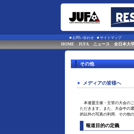
■
お問い合わせ
■
サイトマップ
HOME
JUFA
ニュース
全日本大
その他
メディアの皆様へ
本連盟主催・主管の大会のご
ただきます。また、大会中の
的以外の写真の利用、その他
報道目的の定義