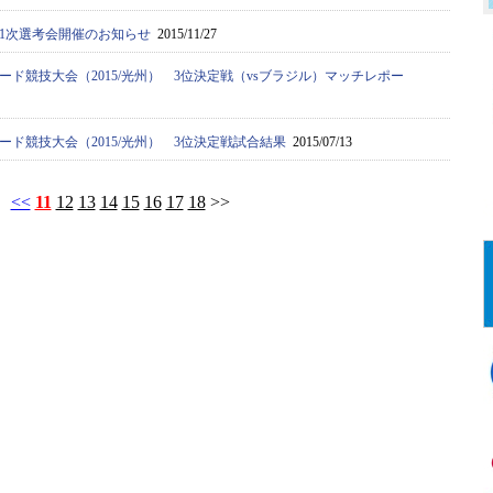
1次選考会開催のお知らせ
2015/11/27
ード競技大会（2015/光州） 3位決定戦（vsブラジル）マッチレポー
ード競技大会（2015/光州） 3位決定戦試合結果
2015/07/13
<<
11
12
13
14
15
16
17
18
>>