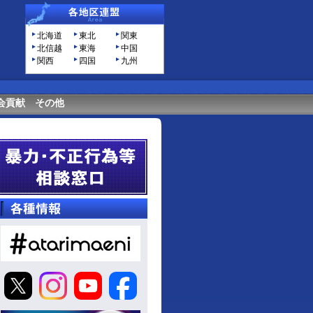
北海道
東北
関東
北信越
東海
中国
関西
四国
九州
会貢献
その他