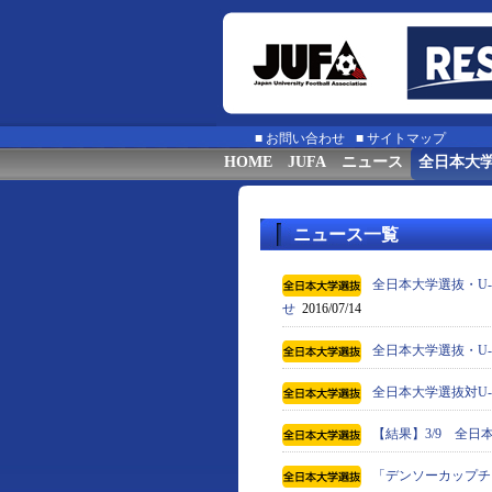
■
お問い合わせ
■
サイトマップ
HOME
JUFA
ニュース
全日本大
ニュース一覧
全日本大学選抜・U
せ
2016/07/14
全日本大学選抜・U
全日本大学選抜対U
【結果】3/9 全日
「デンソーカップチ