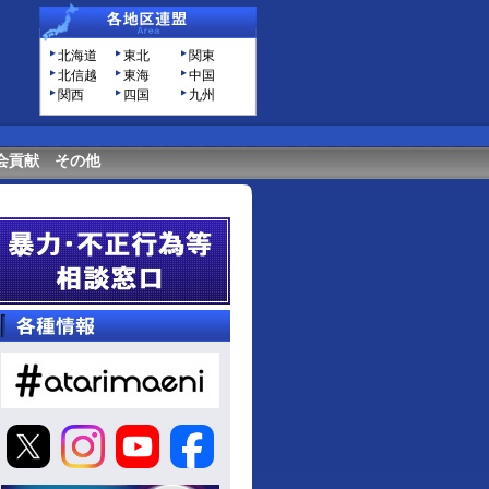
北海道
東北
関東
北信越
東海
中国
関西
四国
九州
会貢献
その他