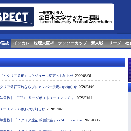
学選抜
インカレ
総理大臣杯
デンソーカップ
新人戦
Iリーグ
社
『イタリア遠征』スケジュール変更のお知らせ
2026/08/06
タリア遠征実施ならびにメンバー決定のお知らせ
2026/08/03
選抜】 『JFA/Ｊリーグポストユースマッチ 』
2026/03/11
ストユースマッチ参加のお知らせ
2026/03/02
抜】『イタリア遠征 親善試合』vs ACF Fiorentina
2025/08/15