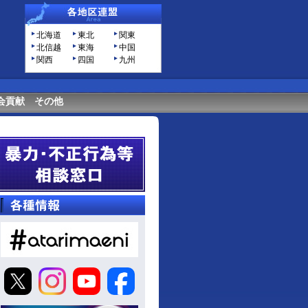
北海道
東北
関東
北信越
東海
中国
関西
四国
九州
会貢献
その他