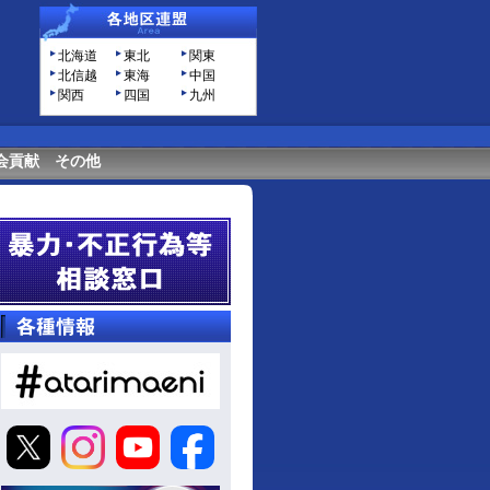
北海道
東北
関東
北信越
東海
中国
関西
四国
九州
会貢献
その他