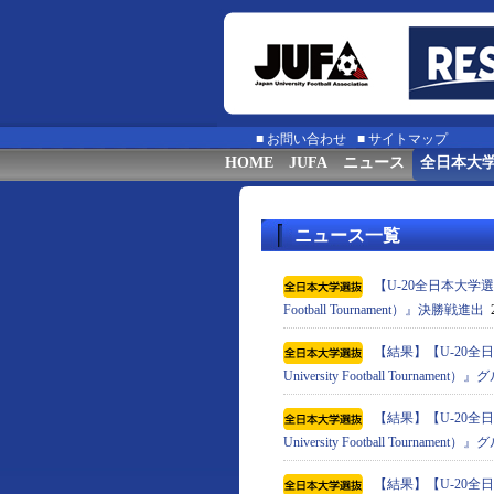
■
お問い合わせ
■
サイトマップ
HOME
JUFA
ニュース
全日本大
ニュース一覧
【U-20全日本大学選抜】
Football Tournament）』決勝戦進出
2
【結果】【U-20全日
University Football Tournam
【結果】【U-20全日
University Football Tournam
【結果】【U-20全日