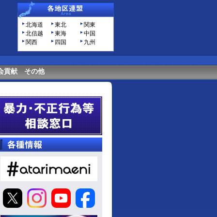
北海道
東北
関東
北信越
東海
中国
関西
四国
九州
会貢献
その他