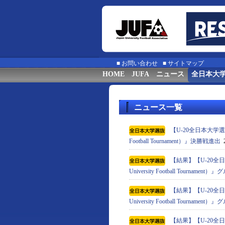
■
お問い合わせ
■
サイトマップ
HOME
JUFA
ニュース
全日本大
ニュース一覧
【U-20全日本大学選抜】
Football Tournament）』決勝戦進出
2
【結果】【U-20全日
University Football Tournam
【結果】【U-20全日
University Football Tournam
【結果】【U-20全日