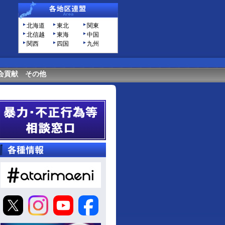
北海道
東北
関東
北信越
東海
中国
関西
四国
九州
会貢献
その他