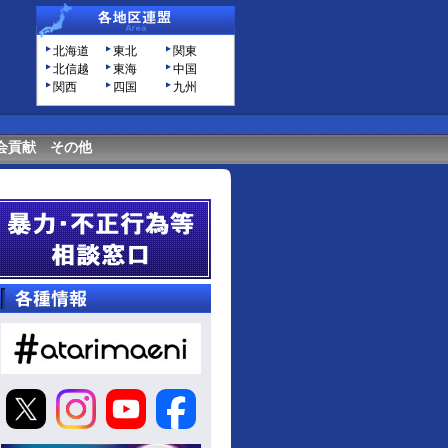
北海道
東北
関東
北信越
東海
中国
関西
四国
九州
会貢献
その他