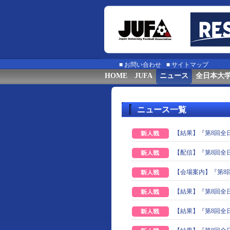
■
お問い合わせ
■
サイトマップ
HOME
JUFA
ニュース
全日本大
ニュース一覧
【結果】『第8回全
【配信】『第8回全
【会場案内】『第8
【結果】『第8回全
【結果】『第8回全