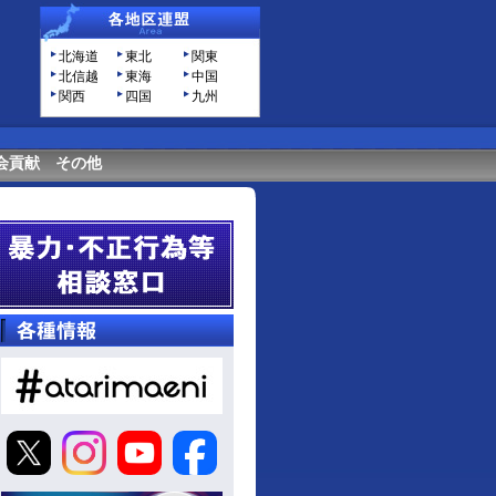
北海道
東北
関東
北信越
東海
中国
関西
四国
九州
会貢献
その他