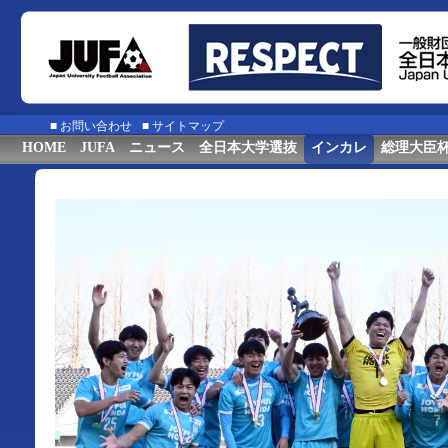
■
お問い合わせ
■
サイトマップ
HOME
JUFA
ニュース
全日本大学選抜
インカレ
総理大臣