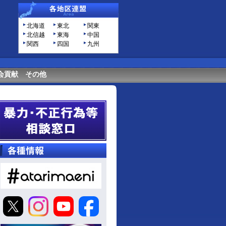
北海道
東北
関東
北信越
東海
中国
関西
四国
九州
会貢献
その他