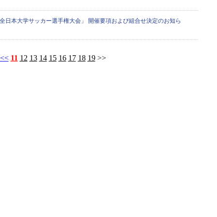
6回全日本大学サッカー選手権大会」 開催要項および組合せ決定のお知ら
<<
11
12
13
14
15
16
17
18
19
>>