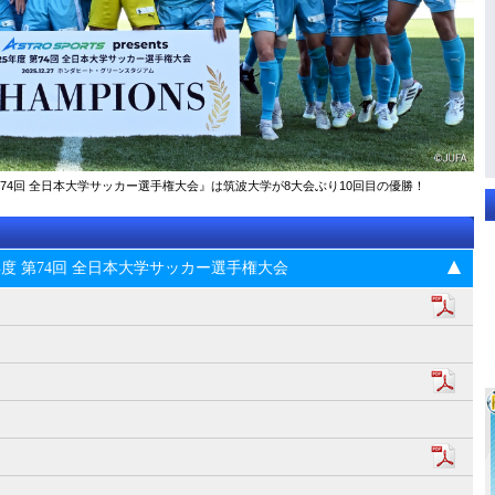
025年度 第74回 全⽇本⼤学サッカー選⼿権⼤会』は筑波大学が8大会ぶり10回目の優勝！
s 2025年度 第74回 全⽇本⼤学サッカー選⼿権⼤会