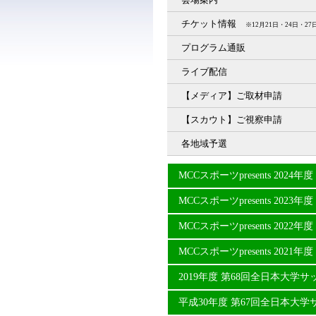
チケット情報
※12月21日・24日・
プログラム通販
ライブ配信
【メディア】ご取材申請
【スカウト】ご視察申請
各地域予選
MCCスポーツpresents 20
MCCスポーツpresents 20
MCCスポーツpresents 20
MCCスポーツpresents 20
2019年度 第68回全日本大学
平成30年度 第67回全日本大