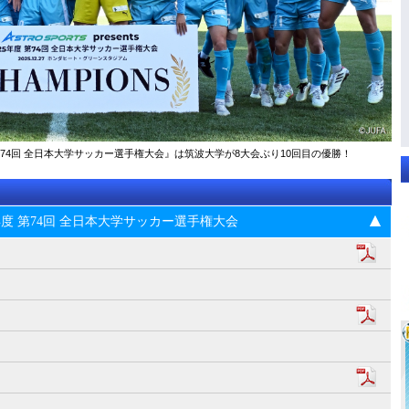
025年度 第74回 全⽇本⼤学サッカー選⼿権⼤会』は筑波大学が8大会ぶり10回目の優勝！
s 2025年度 第74回 全⽇本⼤学サッカー選⼿権⼤会