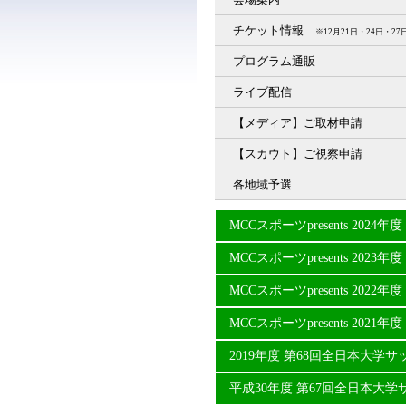
チケット情報
※12月21日・24日・
プログラム通販
ライブ配信
【メディア】ご取材申請
【スカウト】ご視察申請
各地域予選
MCCスポーツpresents 20
MCCスポーツpresents 20
MCCスポーツpresents 20
MCCスポーツpresents 20
2019年度 第68回全日本大学
平成30年度 第67回全日本大