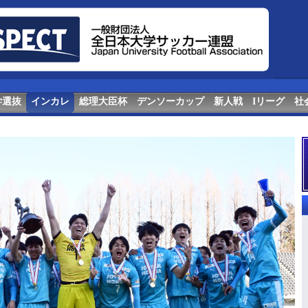
学選抜
インカレ
総理大臣杯
デンソーカップ
新人戦
Iリーグ
社