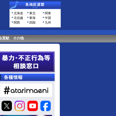
北海道
東北
関東
北信越
東海
中国
関西
四国
九州
会貢献
その他