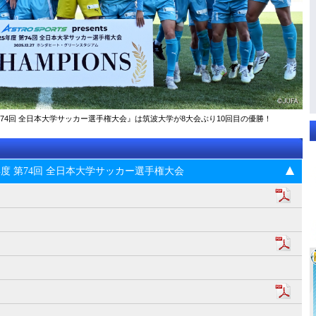
025年度 第74回 全⽇本⼤学サッカー選⼿権⼤会』は筑波大学が8大会ぶり10回目の優勝！
s 2025年度 第74回 全⽇本⼤学サッカー選⼿権⼤会