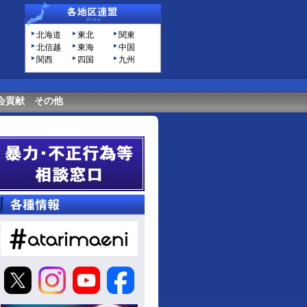
北海道
東北
関東
北信越
東海
中国
関西
四国
九州
会貢献
その他