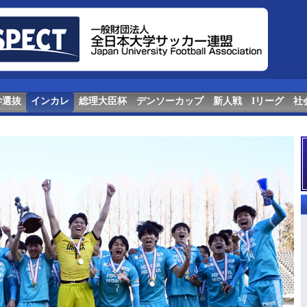
学選抜
インカレ
総理大臣杯
デンソーカップ
新人戦
Iリーグ
社