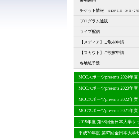
チケット情報
※12月21日・24日・
プログラム通販
ライブ配信
【メディア】ご取材申請
【スカウト】ご視察申請
各地域予選
MCCスポーツpresents 20
MCCスポーツpresents 20
MCCスポーツpresents 20
MCCスポーツpresents 20
2019年度 第68回全日本大学
平成30年度 第67回全日本大