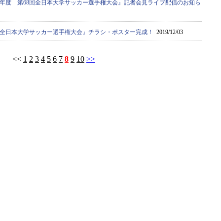
19年度 第68回全日本大学サッカー選手権大会』記者会見ライブ配信のお知ら
68回全日本大学サッカー選手権大会』チラシ・ポスター完成！
2019/12/03
<<
1
2
3
4
5
6
7
8
9
10
>>