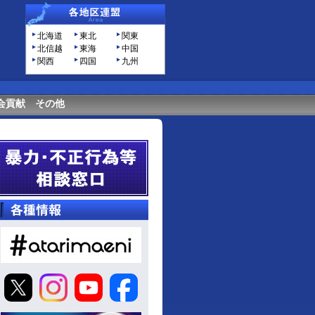
北海道
東北
関東
北信越
東海
中国
関西
四国
九州
会貢献
その他