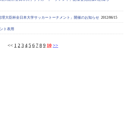
36回総理大臣杯全日本大学サッカートーナメント」開催のお知らせ
2012/06/15
メント表用
<<
1
2
3
4
5
6
7
8
9
10
>>