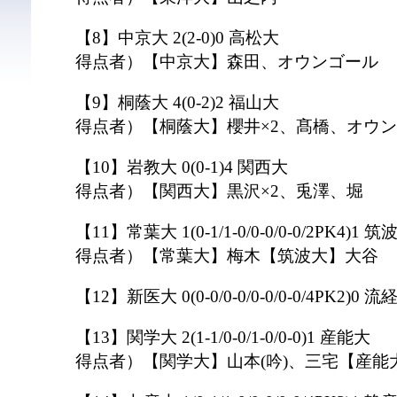
【8】中京大 2(2-0)0 高松大
得点者）【中京大】森田、オウンゴール
【9】桐蔭大 4(0-2)2 福山大
得点者）【桐蔭大】櫻井×2、髙橋、オウン
【10】岩教大 0(0-1)4 関西大
得点者）【関西大】黒沢×2、兎澤、堀
【11】常葉大 1(0-1/1-0/0-0/0-0/2PK4)1 筑
得点者）【常葉大】梅木【筑波大】大谷
【12】新医大 0(0-0/0-0/0-0/0-0/4PK2)0 流
【13】関学大 2(1-1/0-0/1-0/0-0)1 産能大
得点者）【関学大】山本(吟)、三宅【産能