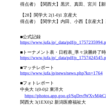
得点者）【関西大】黒沢、真田、宮川【新
【28】関学大 2(1-0)1 京産大
得点者）【関学大】内田、小西【京産大】
■公式記録
https://www.jufa.jp/_data/pdf/p_1757235994.
■トーナメント表・日程表_準々決勝終了
https://www.jufa.jp/_data/pdf/p_1757424545.
■マッチレポート
https://www.jufa.jp/news/news.php?kn=1764
■フォトレポート
中央大 1(0-0)2 東洋大
https://photos.app.goo.gl/SqDrvfWXvM4tC
関西大 3(1EX0)2 新潟医療福祉大