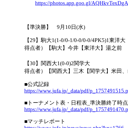
https://photos.app.goo.gl/AQHkvTexDg
【準決勝】 9月10日(水)
【29】駒大1(1-0/0-1/0-0/0-0/4P
得点者）【駒大】今井【東洋大】湯之前
【30】関西大1(0-0)2関学大
得点者）【関西大】三木【関学大】米田、山
■公式記録
https://www.jufa.jp/_data/pdf/p_1757491515.
■トーナメント表・日程表_準決勝終了時点
https://www.jufa.jp/_data/pdf/p_1757491470.
■マッチレポート
https://www.jufa.jp/news/news.php?kn=1766