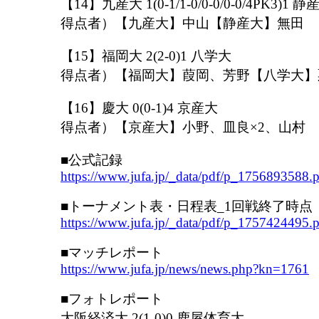
【14】九産大 1(0-1/1-0/0-0/0-0/4PK3)1 静
得点者）【九産大】中山【静産大】無田
【15】福岡大 2(2-0)1 八学大
得点者）【福岡大】葭岡、芳野【八学大】
【16】慶大 0(0-1)4 京産大
得点者）【京産大】小野、皿良×2、山村
■公式記録
https://www.jufa.jp/_data/pdf/p_1756893588.
■トーナメント表・日程表_1回戦終了時点
https://www.jufa.jp/_data/pdf/p_1757424495.
■マッチレポート
https://www.jufa.jp/news/news.php?kn=1761
■フォトレポート
大阪経済大 2(1-0)0 鹿屋体育大