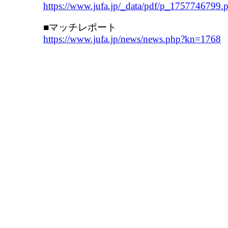
https://www.jufa.jp/_data/pdf/p_1757746799.
■マッチレポート
https://www.jufa.jp/news/news.php?kn=1768