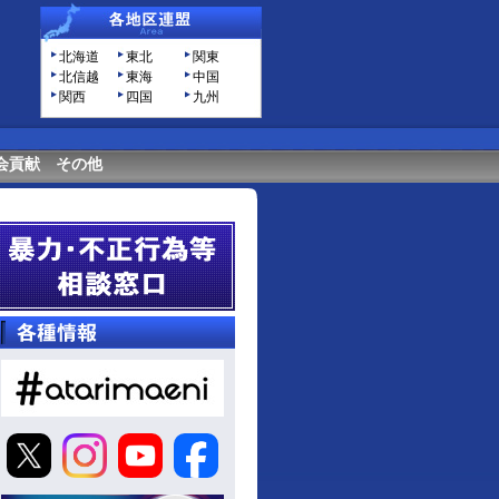
北海道
東北
関東
北信越
東海
中国
関西
四国
九州
会貢献
その他