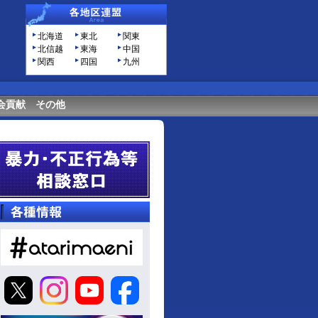
北海道
東北
関東
北信越
東海
中国
関西
四国
九州
会貢献
その他