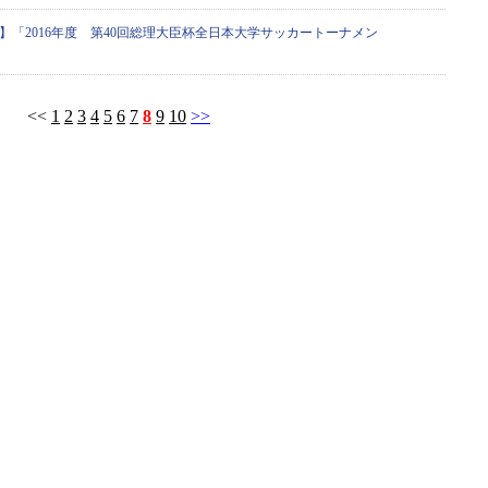
】「2016年度 第40回総理大臣杯全日本大学サッカートーナメン
<<
1
2
3
4
5
6
7
8
9
10
>>