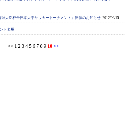
36回総理大臣杯全日本大学サッカートーナメント」開催のお知らせ
2012/06/15
メント表用
<<
1
2
3
4
5
6
7
8
9
10
>>