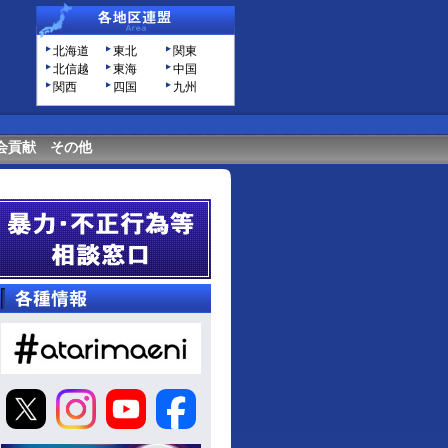
北海道
東北
関東
北信越
東海
中国
関西
四国
九州
会貢献
その他