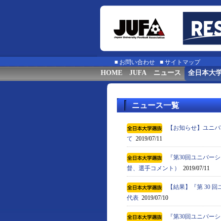
■
お問い合わせ
■
サイトマップ
HOME
JUFA
ニュース
全日本大
ニュース一覧
【お知らせ】ユニバ
て
2019/07/11
『第30回ユニバーシ
督、選手コメント）
2019/07/11
【結果】『第 30 回
代表
2019/07/10
『第30回ユニバーシ