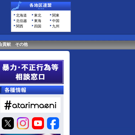
北海道
東北
関東
北信越
東海
中国
関西
四国
九州
会貢献
その他