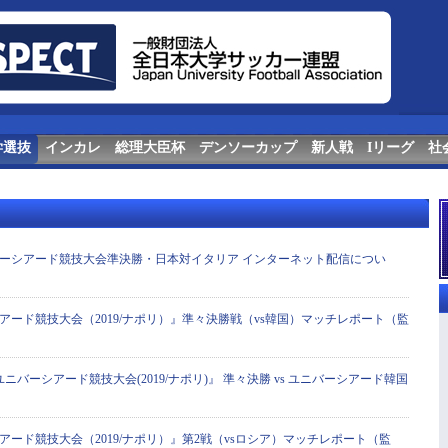
学選抜
インカレ
総理大臣杯
デンソーカップ
新人戦
Iリーグ
社
ーシアード競技大会準決勝・日本対イタリア インターネット配信につい
アード競技大会（2019/ナポリ）』準々決勝戦（vs韓国）マッチレポート（監
ユニバーシアード競技大会(2019/ナポリ)』 準々決勝 vs ユニバーシアード韓国
アード競技大会（2019/ナポリ）』第2戦（vsロシア）マッチレポート（監