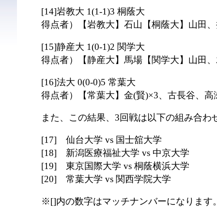
[14]岩教大 1(1-1)3 桐蔭大
得点者）【岩教大】石山【桐蔭大】山田、
[15]静産大 1(0-1)2 関学大
得点者）【静産大】馬場【関学大】山田、
[16]法大 0(0-0)5 常葉大
得点者）【常葉大】金(賢)×3、古長谷、高
また、この結果、3回戦は以下の組み合わ
[17] 仙台大学 vs 国士舘大学
[18] 新潟医療福祉大学 vs 中京大学
[19] 東京国際大学 vs 桐蔭横浜大学
[20] 常葉大学 vs 関西学院大学
※[]内の数字はマッチナンバーになります