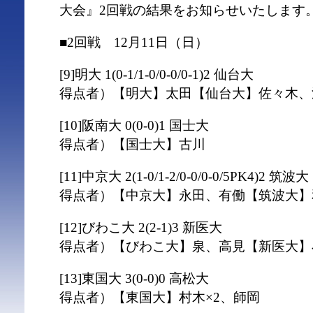
大会』2回戦の結果をお知らせいたします
■2回戦 12月11日（日）
[9]明大 1(0-1/1-0/0-0/0-1)2 仙台大
得点者）【明大】太田【仙台大】佐々木、
[10]阪南大 0(0-0)1 国士大
得点者）【国士大】古川
[11]中京大 2(1-0/1-2/0-0/0-0/5PK4)2 筑波大
得点者）【中京大】永田、有働【筑波大】
[12]びわこ大 2(2-1)3 新医大
得点者）【びわこ大】泉、高見【新医大】
[13]東国大 3(0-0)0 高松大
得点者）【東国大】村木×2、師岡