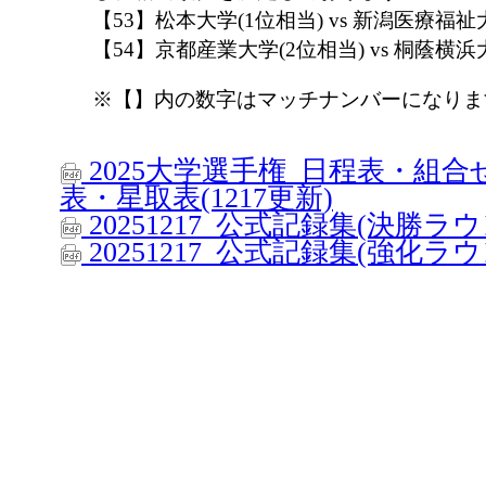
【53】松本大学(1位相当) vs 新潟医療福
【54】京都産業大学(2位相当) vs 桐蔭横浜
※【】内の数字はマッチナンバーになりま
2025大学選手権_日程表・組
表・星取表(1217更新)
20251217_公式記録集(決勝ラ
20251217_公式記録集(強化ラ