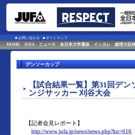
■
お問い合わせ
■
サイトマップ
HOME
JUFA
ニュース
全日本大学選抜
インカレ
総理大臣
デンソーカップ
【試合結果一覧】第31回デ
ンジサッカー 刈谷大会
【記者会見レポート】
http://www.jufa.jp/news/news.php?kn=616