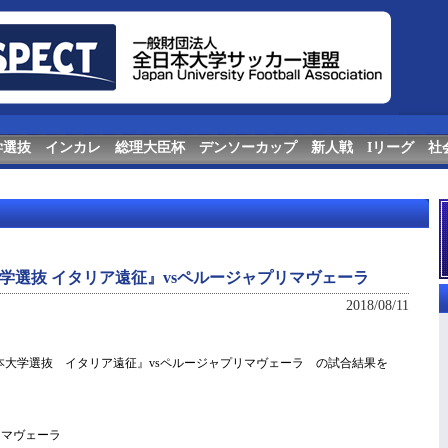
学選抜
インカレ
総理大臣杯
デンソーカップ
新人戦
Iリーグ
社
学選抜 イタリア遠征』vsペルージャプリマヴェーラ
2018/08/11
日本大学選抜 イタリア遠征』vsペルージャプリマヴェーラ の試合結果を
リマヴェーラ