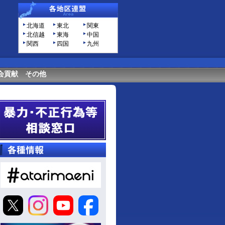
北海道
東北
関東
北信越
東海
中国
関西
四国
九州
会貢献
その他