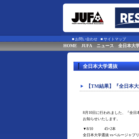
■
お問い合わせ
■
サイトマップ
HOME
JUFA
ニュース
全日本大
全日本大学選抜
【TM結果】『全日本大
8月10日に行われました、『全
お知らせいたします。
▼8/10 45×2本
全日本大学選抜 vsペルージャプ