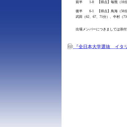
前半 1-0 【得点】毎熊（16
後半 6-1 【得点】鳥海（56
武田（62、67、71分）、中村（7
出場メンバーにつきましては添付
『全日本大学選抜 イタリ