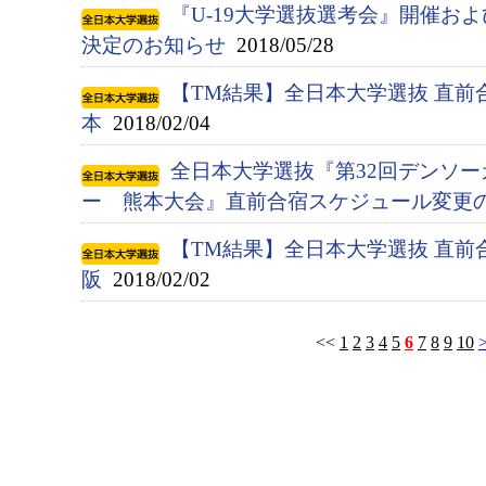
『U-19大学選抜選考会』開催お
決定のお知らせ
2018/05/28
【TM結果】全日本大学選抜 直前
本
2018/02/04
全日本大学選抜『第32回デンソ
ー 熊本大会』直前合宿スケジュール変更
【TM結果】全日本大学選抜 直前
阪
2018/02/02
<<
1
2
3
4
5
6
7
8
9
10