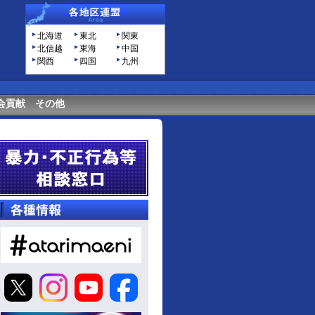
北海道
東北
関東
北信越
東海
中国
関西
四国
九州
会貢献
その他