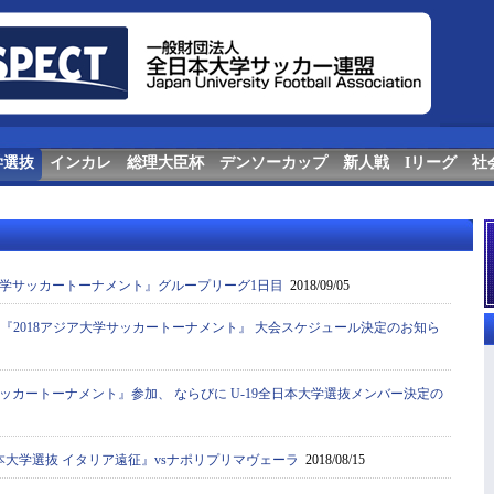
学選抜
インカレ
総理大臣杯
デンソーカップ
新人戦
Iリーグ
社
学サッカートーナメント』グループリーグ1日目
2018/09/05
抜『2018アジア大学サッカートーナメント』 大会スケジュール決定のお知ら
サッカートーナメント』参加、 ならびに U-19全日本大学選抜メンバー決定の
本大学選抜 イタリア遠征』vsナポリプリマヴェーラ
2018/08/15