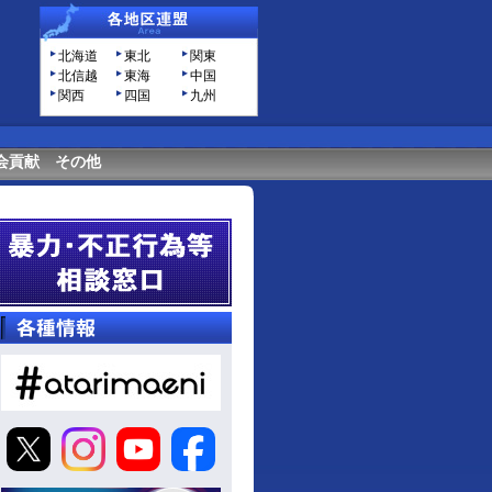
北海道
東北
関東
北信越
東海
中国
関西
四国
九州
会貢献
その他