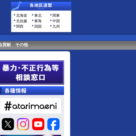
北海道
東北
関東
北信越
東海
中国
関西
四国
九州
会貢献
その他