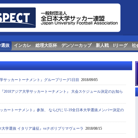
学選抜
インカレ
総理大臣杯
デンソーカップ
新人戦
Iリーグ
社
学サッカートーナメント』グループリーグ1日目
2018/09/05
抜『2018アジア大学サッカートーナメント』 大会スケジュール決定のお知ら
サッカートーナメント』参加、 ならびに U-19全日本大学選抜メンバー決定の
本大学選抜 イタリア遠征』vsナポリプリマヴェーラ
2018/08/15