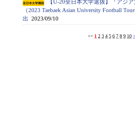
【U-20全日本大学選抜】『アジ
（2023 Taebaek Asian University Footbal
出
2023/09/10
<<
1
2
3
4
5
6
7
8
9
10