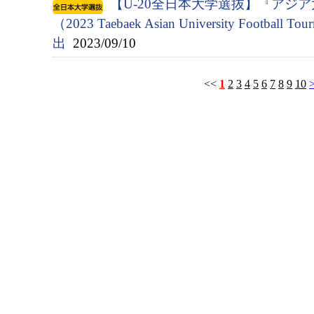
【U-20全日本大学選抜】『アジ
（2023 Taebaek Asian University Footbal
出
2023/09/10
<<
1
2
3
4
5
6
7
8
9
10