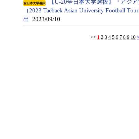
【U-20全日本大学選抜】『アジ
（2023 Taebaek Asian University Footbal
出
2023/09/10
<<
1
2
3
4
5
6
7
8
9
10