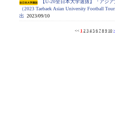
【U-20全日本大学選抜】『アジ
（2023 Taebaek Asian University Footbal
出
2023/09/10
<<
1
2
3
4
5
6
7
8
9
10